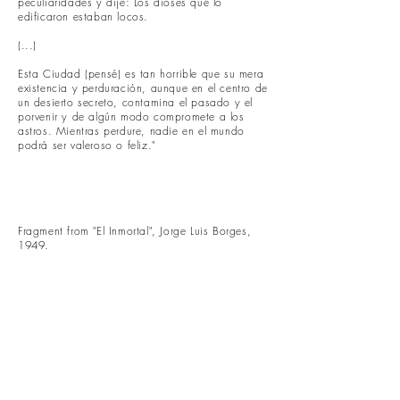
peculiaridades y dije: Los dioses que lo
edificaron estaban locos.
(...)
Esta Ciudad (pensé) es tan horrible que su mera
existencia y perduración, aunque en el centro de
un desierto secreto, contamina el pasado y el
porvenir y de algún modo compromete a los
astros. Mientras perdure, nadie en el mundo
podrá ser valeroso o feliz."
Fragment from "El Inmortal", Jorge Luis Borges,
1949.